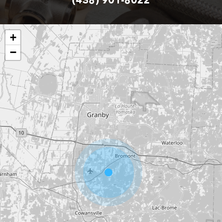
(438) 901-8022
+
−