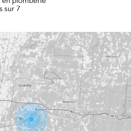
e en plomberie
s sur 7