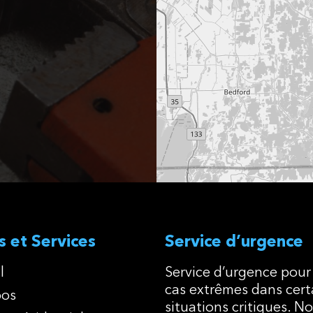
s et Services
Service d’urgence
l
Service d’urgence pour 
cas extrêmes dans cert
pos
situations critiques. N