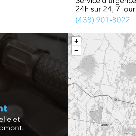
Service d’urgenc
24h sur 24, 7 jour
(438) 901-8022
+
−
nt
lle et
romont.