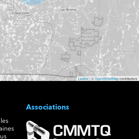
Leaflet
| ©
OpenStreetMap
contributors
Associations
les
aines
ous